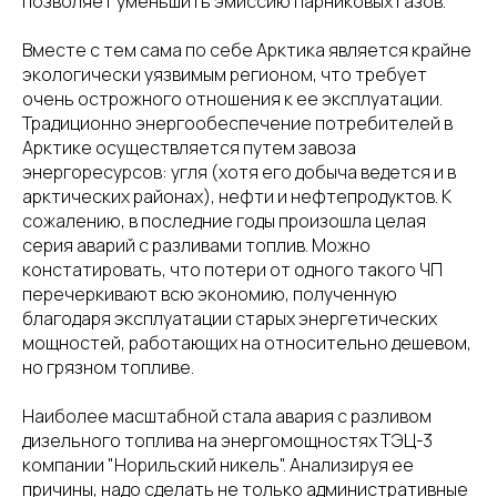
позволяет уменьшить эмиссию парниковых газов.
Вместе с тем сама по себе Арктика является крайне
экологически уязвимым регионом, что требует
очень острожного отношения к ее эксплуатации.
Традиционно энергообеспечение потребителей в
Арктике осуществляется путем завоза
энергоресурсов: угля (хотя его добыча ведется и в
арктических районах), нефти и нефтепродуктов. К
сожалению, в последние годы произошла целая
серия аварий с разливами топлив. Можно
констатировать, что потери от одного такого ЧП
перечеркивают всю экономию, полученную
благодаря эксплуатации старых энергетических
мощностей, работающих на относительно дешевом,
но грязном топливе.
Наиболее масштабной стала авария с разливом
дизельного топлива на энергомощностях ТЭЦ-3
компании "Норильский никель". Анализируя ее
причины, надо сделать не только административные