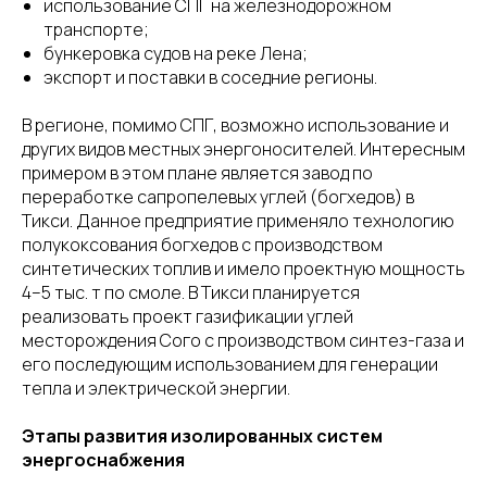
использование СПГ на железнодорожном
транспорте;
бункеровка судов на реке Лена;
экспорт и поставки в соседние регионы.
В регионе, помимо СПГ, возможно использование и
других видов местных энергоносителей. Интересным
примером в этом плане является завод по
переработке сапропелевых углей (богхедов) в
Тикси. Данное предприятие применяло технологию
полукоксования богхедов с производством
синтетических топлив и имело проектную мощность
4–5 тыс. т по смоле. В Тикси планируется
реализовать проект газификации углей
месторождения Сого с производством синтез-газа и
его последующим использованием для генерации
тепла и электрической энергии.
Этапы развития изолированных систем
энергоснабжения