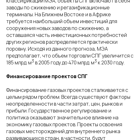
классификации МЭА, объекты СПГ включают в себя
заводы по сжижению и регазификационные
терминалы. На Ближнем Востоке и в Африке
требуется наибольший объем инвестиций для
сооружения новых заводов по сжижению, а
оставшаяся часть инвестиционных потребностей
других регионов распределяется практически
поровну. Исходя из данного прогноза, МЭА
предполагает, что объем торговли СПГ увеличится с
3
3
185 млрд. м
в 2005 году до 470 млрд. м
к 2030 году.
Финансирование проектов СПГ
Финансирование газовых проектов сталкивается с
целым рядом проблем. Всегда существуют факторы
неопределенности в части затрат, цен, рынков и
прибыли. Государственное регулирование и
политика оказывают значительное влияние на
экономику газовых проектов. Проекты освоения
газовых месторождений для внутреннего рынка
развивающихся стран, в частности, будут