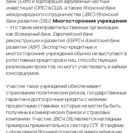
банк (ExIm)
и
Корпорация зарубежных частных
инвестиций (OPIC)
в США, а также
Японский банк
международного сотрудничества (JBIC)/Японский
банк развития (DBJ)
.
Многосторонние учреждения
– это такие межправительственные организации,
как
Всемирный банк, Европейский банк
реконструкции и развития (ЕБРР)
и
Азиатский банк
развития (АБР)
. Экспортно-кредитные и
многосторонние учреждения обычно не выступают в
роли главных кредиторов и лиц, способствующих
реализации проектов, но могут участвовать в займах
консорциумов.
Участие таких учреждений обеспечивает
страхование политических рисков, государственные
гарантии и долгосрочные кредиты с низкими
процентными ставками, которые не могли бы быть
получены в коммерческих банках и страховых
компаниях. Участие
JBIC
и
DBJ
является наглядным
примером применительно к сектору СПГ. В тандеме
с проводимой Японией политикой диверсификации