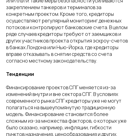
или плати
. Такие меры безопасности усиливаются
закреплением танкеров и терминалов за
конкретным проектом. Кроме того, кредиторы
осуществляют регулярный мониторинг денежных
потоков и контролируют банковские счета. В целом
ряде случаев кредиторы требуют от заемщиков и
других участников проекта открытия эскроу-счетов
в банках Лондона или Нью-Йорка, где кредиторы
вправе отказывать в снятии средств со счета
согласно местному законодательству.
Тенденции
Финансирование проектов СПГ меняется из-за
изменений внутри и вне сектора СПГ. В условиях
современного рынка СПГ кредиторы уже не могут
полагаться на вышеупомянутую традиционную
модель. Финансирование становится более
сложным из-за множества факторов, о которых уже
было сказано, например, инфляции, гибкости
пунктов назначения, ценообразования и других.