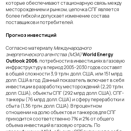
которые обеспечивают стационарную связь между
месторождением и рынком, цепочка СПГ является
более гибкой и допускает изменение состава
поставщиков и потребителей.
Прогноз инвестиций
Согласно материалу
Международного
энергетического агентства (МЭА)
World Energy
Outlook 2006
, потребности в инвестициях в газовую
инфраструктуру в период 2005-2030 годов составят
в общей сложности 3,9 трлн. долл. США, или 151 млрд.
долл. США в год. Данный показатель включает в себя
инвестиции в разработку месторождений (2,20 трлн.
долл. США), объекты СПГ (292 млрд. долл. США), СПГ-
танкеры (76 млрд. долл. США) и сферу переработки и
сбыта (1,36 трлн. долл. США). В процентном
отношении на долю объектов и танкеров для СПГ
приходится соответственно 7% и 2% от общего
объема инвестиций в газовую отрасль. По