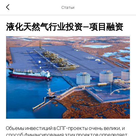
Статьи
液化天然气行业投资—项目融资
Объемы инвестиций в СПГ-проекты очень велики, и
способ финансирования этих проектов определяет