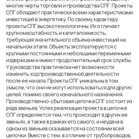
многие черты торговли и производства СПГ. Проекты
СПГ обладают практически всеми характеристиками
инвестиций в энергетику. По своему характеру
проекты СПГ высокотехнологичны. Их отличает
крупномасштабность и капиталоемкость,
требующая значительного объема инвестиций на
начальном этапе. Объекты эксплуатируются с
крупными постоянными и небольшими переменными
издержками и имеют продолжительный срок службы.
У руководства практически нет возможности
изменить ход производственной деятельности
после ее начала. Проекты СПГ уникальны в том
смысле, что они не могут использоваться для других
целей, помимо своего изначального назначения.
Производственно-сбытовая цепочка СПГ состоит из
ряда звеньев. Успех реализации проекта в цепочке
СПГ определяется тем, что происходит в других ее
звеньях, а также в рамках его самого, и неудача в
одном из звеньев сказывается на состоянии всей
цепочки. Вместе с тем, в отличие от трубопроводов,