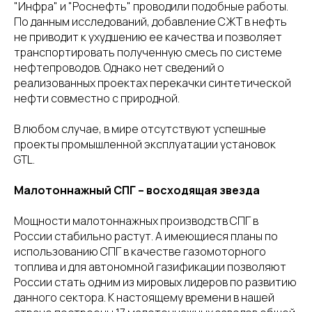
"Инфра" и "Роснефть" проводили подобные работы.
По данным исследований, добавление СЖТ в нефть
не приводит к ухудшению ее качества и позволяет
транспортировать полученную смесь по системе
нефтепроводов. Однако нет сведений о
реализованных проектах перекачки синтетической
нефти совместно с природной.
В любом случае, в мире отсутствуют успешные
проекты промышленной эксплуатации установок
GTL.
Малотоннажный СПГ – восходящая звезда
Мощности малотоннажных производств СПГ в
России стабильно растут. А имеющиеся планы по
использованию СПГ в качестве газомоторного
топлива и для автономной газификации позволяют
России стать одним из мировых лидеров по развитию
данного сектора. К настоящему времени в нашей