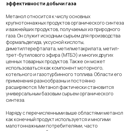
эффективности добычи газа
Метанол относится к числу основных
крупнотоннажных продуктов органического синтеза
и важнейших продуктов, получаемых из природного
газа. Он служит исходным сырьем для производства
формальдегида, уксусной кислоты,
диметилтерефталата, метилметакрилата, метил-
трет-бутилового эфира (МТБЭ) и многих других
ценных товарных продуктов. Также он может
использоваться как компонент моторного,
котельного и газотурбинного топлива. Области его
применения разнообразны и постоянно
расширяются. Метанол фактически становится
универсальным базовым сырьем органического
синтеза.
Наряду с перечисленными выше областями метанол
как конечный продукт используется и многими
малотоннажными потребителями, часто