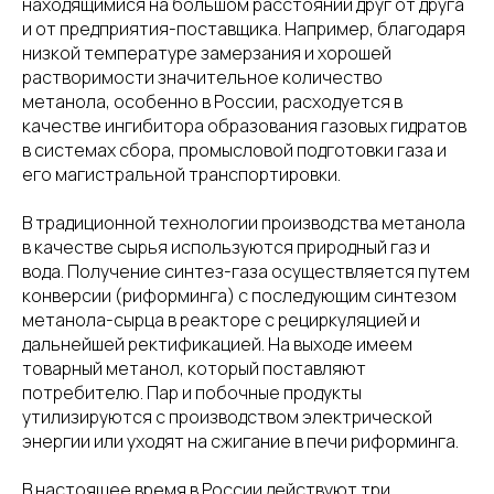
находящимися на большом расстоянии друг от друга
и от предприятия-поставщика. Например, благодаря
низкой температуре замерзания и хорошей
растворимости значительное количество
метанола, особенно в России, расходуется в
качестве ингибитора образования газовых гидратов
в системах сбора, промысловой подготовки газа и
его магистральной транспортировки.
В традиционной технологии производства метанола
в качестве сырья используются природный газ и
вода. Получение синтез-газа осуществляется путем
конверсии (риформинга) с последующим синтезом
метанола-сырца в реакторе с рециркуляцией и
дальнейшей ректификацией. На выходе имеем
товарный метанол, который поставляют
потребителю. Пар и побочные продукты
утилизируются с производством электрической
энергии или уходят на сжигание в печи риформинга.
В настоящее время в России действуют три