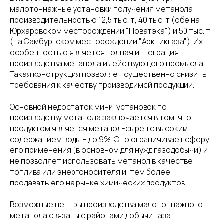
малотоннажные установки получения метанола
производительностью 12,5 тыс. т, 40 тыс. т (обе на
Юрхаровском месторождении "Новатэка") и 50 тыс. т
(на Самбургском месторождении "Арктикгаза"). Их
особенностью является полная интеграция
производства метанола и действующего промысла.
Такая конструкция позволяет существенно снизить
требования к качеству производимой продукции.
Основной недостаток мини-установок по
производству метанола заключается в том, что
продуктом является метанол-сырец с высоким
содержанием воды – до 9%. Это ограничивает сферу
его применения (в основном для нужд газодобычи) и
не позволяет использовать метанол в качестве
топлива или энергоносителя и, тем более,
продавать его на рынке химических продуктов.
Возможные центры производства малотоннажного
метанола связаны с районами добычи газа.