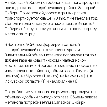
Наибольший объем потребления данного продукта
приходится на газодобывающие районы Западной
Сибири. По железной дороге в данный регион
транспортируется свыше 170 тыс. т метанола в год.
Дополнительно, как уже отмечалось, в Западной
Сибири действуют три установки по производству
метанола-сырца.
В Восточной Сибири формируется новый
газодобывающий центр мирового уровня.
Значительный объем метанола используется при
добыче газа на Ковыктинском и Чаяндинском
месторождениях. В регионе действуют несколько
изолированных районов добычи газа: в Якутии (4
центра), на Чукотке (1 центр), на Камчатке (1), в
Иркутской области (1) и на Сахалине (1).
Потребление метанола напрямую коррелирует с
объемами добычи природного газа. Объемы завоза
метанола потребителям в Западной Сибири