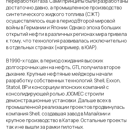
переработки газа. Сами принципы были разработаны
достаточно давно, а промышленное производство
синтетического жидкого топлива (СЖТ)
осуществлялось еще в период Второй мировой
войны в Германии и Японии. Однако эпоха больших
открытий нефти в различных регионах мира привела
к тому, что технология развивалась исключительно
в отдельных странах (например, в ЮАР).
В 1990-х годах, в период ожидания высоких
долгосрочных цен на нефть, GTL получила второе
дыхание. Крупные нефтяные мейджоры начали
разработку собственных технологий. Shell, Exxon,
Statoil, ВР и консорциум японских компаний с
консолидирующей ролью JOGMEC строили
демонстрационные установки. Дальше всех в
промышленной реализации проектов продвинулась
компания Shell, создавшая завод в Малайзии и
крупное производство в Катаре. Остальные проекты
так и не вышли за рамки пилотных.