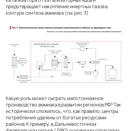
катализатора от катализаторных ядов и
предотвращает накопление инертных газов в
контуре синтеза аммиака (см. рис. 3).
Какую роль может сыграть малотоннажное
производство аммиака в развитии регионов РФ? Так
исторически сложилось, что, как правило, центры
потребления удалены от богатых ресурсами
районов. К примеру, в Дальневосточном
федеральном округе (ДФО) основными отраслями