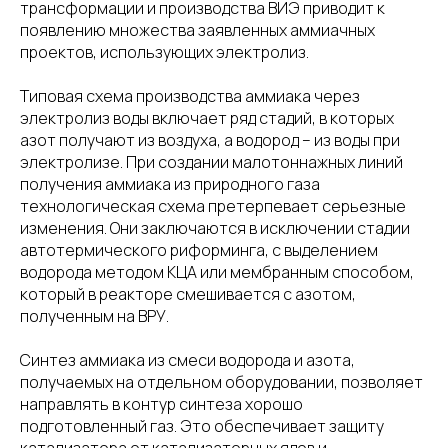
трансформации и производства ВИЭ приводит к
появлению множества заявленных аммиачных
проектов, использующих электролиз.
Типовая схема производства аммиака через
электролиз воды включает ряд стадий, в которых
азот получают из воздуха, а водород – из воды при
электролизе. При создании малотоннажных линий
получения аммиака из природного газа
технологическая схема претерпевает серьезные
изменения. Они заключаются в исключении стадии
автотермического риформинга, с выделением
водорода методом КЦА или мембранным способом,
который в реакторе смешивается с азотом,
полученным на ВРУ.
Синтез аммиака из смеси водорода и азота,
получаемых на отдельном оборудовании, позволяет
направлять в контур синтеза хорошо
подготовленный газ. Это обеспечивает защиту