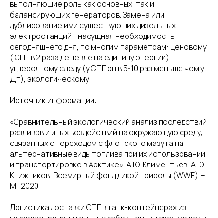
выполняющие роль как основных, так и
балансирующих генераторов. Замена или
дублирование ими существующих дизельных
электростанций - насущная необходимость
сегодняшнего дня, по многим параметрам: ценовому
( СПГ в 2 раза дешевле на единицу энергии),
углеродному следу (у СПГ он в 5-10 раз меньше чем у
Дт), экологическому
Источник информации:
«Сравнительный экологический анализ последствий
разливов и иных воздействий на окружающую среду,
связанных с переходом с флотского мазута на
альтернативные виды топлива при их использовании
и транспортировке в Арктике», А.Ю. Климентьев, А.Ю.
Книжников; Всемирный фонд дикой природы (WWF). –
М., 2020
Логистика доставки СПГ в танк-контейнерах из