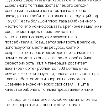
грузораспределительных хабов почти такая же как и
Дизельного топлива, доставляемого сегодня
северным завозом иногда так долго, что оно
приходит к потребителю только на следующий год.
Но у СПГ есть большой плюс: газа в Сибири много
местного, его можно добывать в регионе на мелких и
средних месторождениях, сжижать на
малотоннажных заводах и развозить по
потребителям. Повышается занятость в регионе,
используются местные ресурсы, кратно
сокращается плечо и время доставки а вместе с
ними стоимость топлива, из-за которой сейчас
себестоимость 1 кВт-ч генерации достигает
десятков и сотен рублей, до 1500 в отдельных
случаях. Никакая разумная деловая активность при
такой себестоимости энергии невозможна.
Сравнение экономических свойств СПГ и Дт в
качестве рабочего топлива представлено ниже
При реорганизации энергоснабжения автономных
точек энергетики важно также учитывать