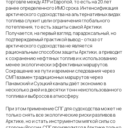
торговле между АТР и Европой, то есть на 20 лет
ранее определенного ИМО срока. Интенсификация
арктического судоходства на альтернативных видах
топлива служит цели ограничения глобального
потепления, то есть защиты самой Арктики.
Получается, на первый взгляд, парадоксальный, но
подтверждаемый практикой вывод - отказ от
арктического судоходства не является
рациональным способом защиты Арктики, а приводит
к сохранению нефтяных топлив и к использованию
менее экологически эффективных маршрутов.
Сокращение же пути и времени следования через
СМП взамен традиционных маршрутов через
Панамский и Суэцкий каналы даёт экономию в
несколько дней и в десятки тонн неиспользованного
топлива и выбросов в атмосферу.
При этом применение СПГ для судоходства может не
только снять все экологические риски разливов в
Арктике, но и стать инструментом мягкой силы со
стороны России. СПГ производится в Арктике только