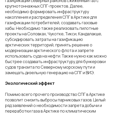
газификации северных районов сжиженный газ с
крупнотоннажных СПГ-проектов. Далее,
необходимо формировать инфраструктуру
накопления и распределения СПГ в Арктике для
газификации потребителей, создавать газовые
хабы. Необходимо также реализовать пилотные
проекты на Соловках, Чукотке, Тикси, Кандалакше,
субсидировать затраты на газификацию
арктических территорий, принять решение о
модернизации арктического флота и запрете
использовать суда на нефти. Также нужно как можно
быстрее создавать инфраструктуру для бункеровки
судов транзита по Северному морскому пути и
замещать дизельную генерацию на СПГ и ВИЭ.
Экологический эффект
Помимо всего прочего производство СПГ в Арктике
позволит снизить выбросы парниковых газов. Целый
ряд заявлений о необходимости запрета добычи и
переработки газа в Арктике по климатическим