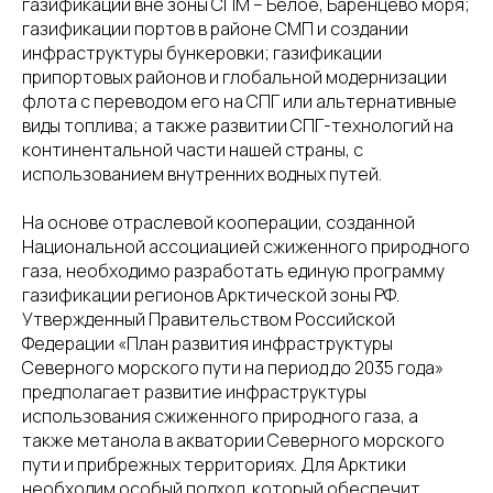
газификации вне зоны СПМ – Белое, Баренцево моря;
газификации портов в районе СМП и создании
инфраструктуры бункеровки; газификации
припортовых районов и глобальной модернизации
флота с переводом его на СПГ или альтернативные
виды топлива; а также развитии СПГ-технологий на
континентальной части нашей страны, с
использованием внутренних водных путей.
На основе отраслевой кооперации, созданной
Национальной ассоциацией сжиженного природного
газа, необходимо разработать единую программу
газификации регионов Арктической зоны РФ.
Утвержденный Правительством Российской
Федерации «План развития инфраструктуры
Северного морского пути на период до 2035 года»
предполагает развитие инфраструктуры
использования сжиженного природного газа, а
также метанола в акватории Северного морского
пути и прибрежных территориях. Для Арктики
необходим особый подход, который обеспечит