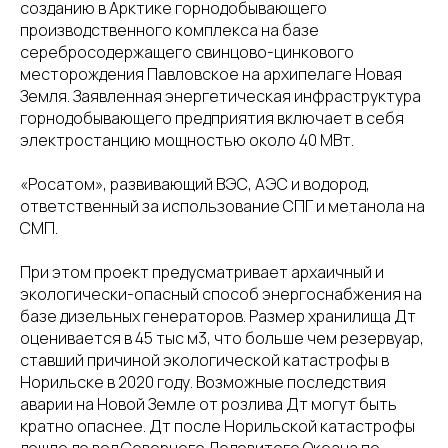
созданию в Арктике горнодобывающего
производственного комплекса на базе
серебросодержащего свинцово-цинкового
месторождения Павловское на архипелаге Новая
Земля. Заявленная энергетическая инфраструктура
горнодобывающего предприятия включает в себя
электростанцию мощностью около 40 МВт.
«Росатом», развивающий ВЭС, АЭС и водород,
ответственный за использование СПГ и метанола на
СМП.
При этом проект предусматривает архаичный и
экологически-опасный способ энергоснабжения на
базе дизельных генераторов. Размер хранилища Дт
оценивается в 45 тыс м3, что больше чем резервуар,
ставший причиной экологической катастрофы в
Норильске в 2020 году. Возможные последствия
аварии на Новой Земле от розлива Дт могут быть
кратно опаснее. Дт после Норильской катастрофы