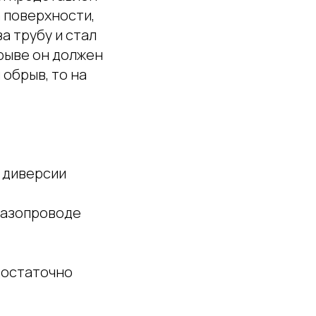
 поверхности,
а трубу и стал
трыве он должен
 обрыв, то на
я диверсии
газопроводе
достаточно