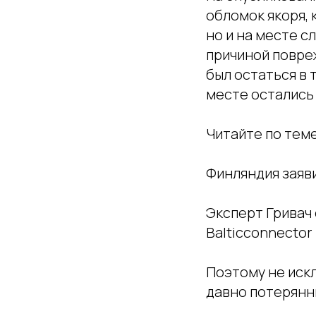
обломок якоря, 
но и на месте с
причиной повре
был остаться в 
месте остались 
Читайте по теме
Финляндия заяви
Эксперт Гривач
Balticconnector
Поэтому не искл
давно потерянн