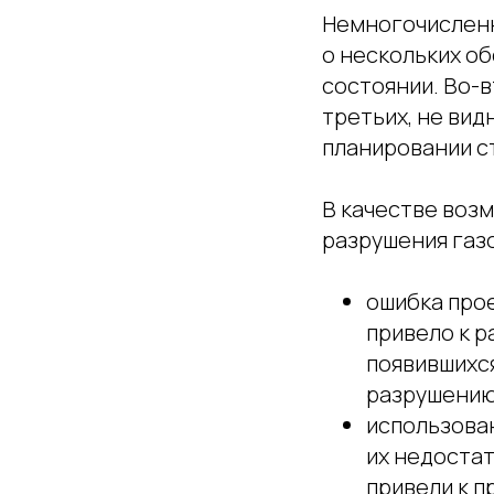
Немногочислен
о нескольких о
состоянии. Во-в
третьих, не вид
планировании с
В качестве воз
разрушения газ
ошибка прое
привело к р
появившихс
разрушению
использова
их недостат
привели к п