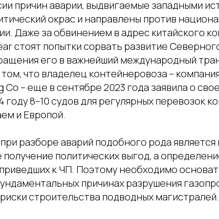
сии причин аварии, выдвигаемые западными ис
литический окрас и направлены против национ
ии. Даже за обвинением в адрес китайского к
ar стоят попытки сорвать развитие Северного
ращения его в важнейший международный тра
 том, что владелец контейнеровоза – компания
 Co – еще в сентябре 2023 года заявила о св
4 году 8–10 судов для регулярных перевозок к
ем и Европой.
при разборе аварий подобного рода является 
е получение политических выгод, а определен
 приведших к ЧП. Поэтому необходимо основа
фундаментальных причинах разрушения газопр
риски строительства подводных магистралей.