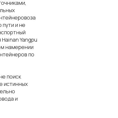
точниками,
альных
онтейнеровоза
 пути и не
нспортный
 Hainan Yangpu
оем намерении
онтейнеров по
не поиск
ие истинных
тельно
овода и