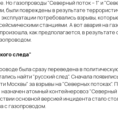
. Но газопроводы "Северный поток – 1" и "Север
и, были повреждены в результате террористич
з эксплуатации потребовались взрывы, которы
сейсмическими станциями. А вот авария на га
 произошла, как предполагается, в результате
азопроводом.
ского следа"
роводе была сразу переведена в политическую
тались найти "русский след". Сначала появилис
ти Москвы" за взрывы на "Северных потоках". 
л назначен атомный контейнеровоз "Северный 
ствии основной версией инцидента стало сто
а с газопроводом.