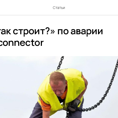
Статьи
так строит?» по аварии
cconnector