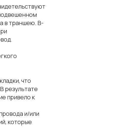
видетельствуют
в подвешенном
а в траншею. В-
при
вод.
егкого
кладки, что
 В результате
ие привело к
провода и/или
ий, которые