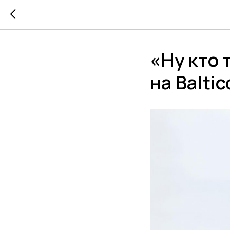
«Ну кто 
на Balti