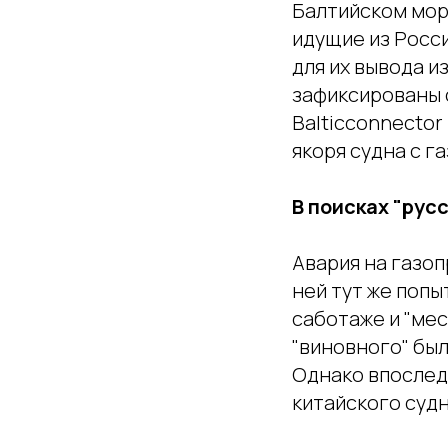
Балтийском море
идущие из Росси
для их вывода и
зафиксированы 
Balticconnector
якоря судна с г
В поисках "рус
Авария на газоп
ней тут же попы
саботаже и "мес
"виновного" бы
Однако впослед
китайского судн