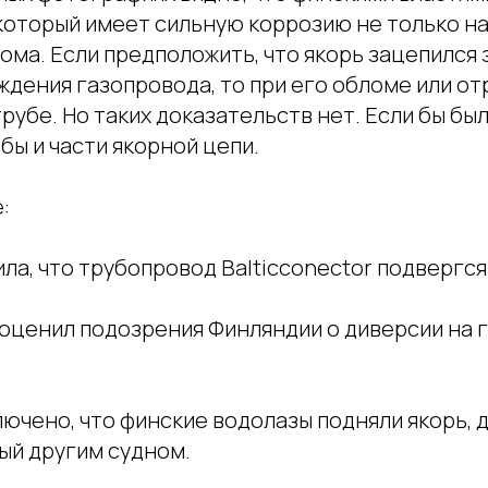
который имеет сильную коррозию не только на
лома. Если предположить, что якорь зацепился з
ждения газопровода, то при его обломе или о
трубе. Но таких доказательств нет. Если бы был
бы и части якорной цепи.
:
ла, что трубопровод Balticconector подвергс
 оценил подозрения Финляндии о диверсии на 
ючено, что финские водолазы подняли якорь, 
ый другим судном.