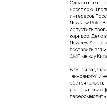
Однако все вер
носят яркий по
интересов Росс
NewNew Polar Be
допустить прев
коридор. Дело в
Newnew Shipping
поставить в 202
СМП между Кита
Важной задачей 
"виновного" и н
обстоятельств,
разобраться в 
переосмыслить 