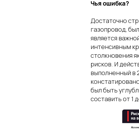
Чья ошибка?
Достаточно стр
газопровод, бы
является важно
интенсивным кр
столкновения я
рисков. И дейст
выполненный в 2
констатировано
был быть углубл
составить от 1 