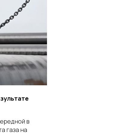
езультате
чередной в
а газа на