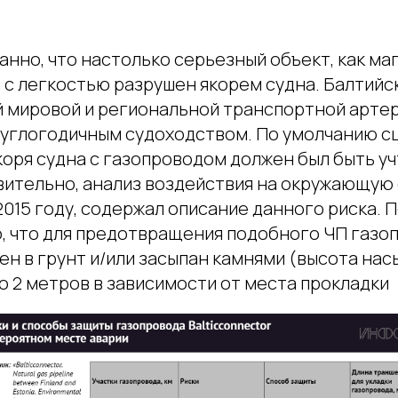
анно, что настолько серьезный объект, как м
л с легкостью разрушен якорем судна. Балтийс
й мировой и региональной транспортной артер
углогодичным судоходством. По умолчанию с
коря судна с газопроводом должен был быть у
вительно, анализ воздействия на окружающую 
015 году, содержал описание данного риска. 
, что для предотвращения подобного ЧП газо
ен в грунт и/или засыпан камнями (высота на
до 2 метров в зависимости от места прокладки