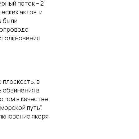
ный поток – 2",
еских актов, и
е были
зопроводе
 столкновения
 плоскость, в
ь обвинения в
Потом в качестве
морской путь".
лкновение якоря