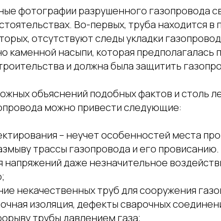
ные фотографии разрушенного газопровода с
бстоятельствах. Во-первых, труба находится 
торых, отсутствуют следы укладки газопровод
но каменной насыпи, которая предполагалась 
троительства и должна была защитить газопро
можных объяснений подобных фактов и столь л
опровода можно привести следующие:
ктирования – неучет особенностей места про
азмыву трассы газопровода и его провисанию.
я напряжений даже незначительное воздейств
;
ние некачественных труб для сооружения газо
очная изоляция, дефекты сварочных соединен
рорыву трубы давлением газа;