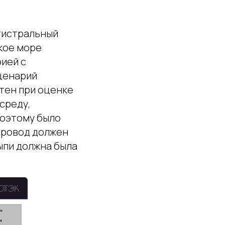
агистральный
кое море
ией с
ценарий
чтен при оценке
среду,
Поэтому было
провод должен
сыпи должна была